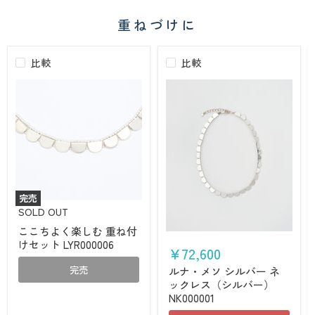
ー）
NK000001
重ねづけに
比較
比較
完売
こ
SOLD OUT
こ
ここちよく楽しむ 重ね付
ち
ル
けセット LYR000006
よ
ナ・
¥72,600
く
メ
楽
完売
ソ
ルナ・メソ シルバー ネ
し
シ
ックレス（シルバー）
む
ル
NK000001
重
バ
ね
ー