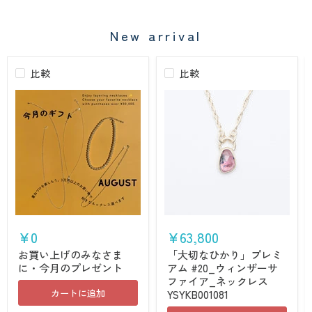
New arrival
比較
比較
お
「大
買
切
¥0
¥63,800
い
な
上
ひ
お買い上げのみなさま
「大切なひかり」プレミ
げ
か
に・今月のプレゼント
アム #20_ウィンザーサ
の
り」
ファイア_ネックレス
み
プ
カートに追加
YSYKB001081
な
レ
さ
ミ