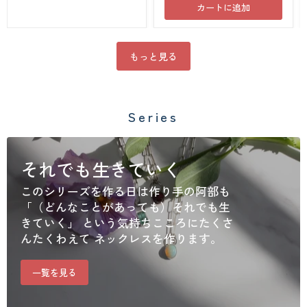
カートに追加
ま
ア
に・
ム
今
#20_
月
ウ
の
ィ
もっと見る
プ
ン
レ
ザ
ゼ
ー
ン
サ
ト
フ
Series
ァ
イ
ア
_
ネ
それでも生きていく
ッ
ク
このシリーズを作る日は作り手の阿部も
レ
「（どんなことがあっても）それでも生
ス
YSYKB001081
きていく」 という気持ちこころにたくさ
んたくわえて ネックレスを作ります。
一覧を見る