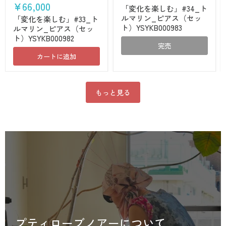
化
化
¥66,000
「変化を楽しむ」#34_ト
を
を
ルマリン_ピアス（セッ
楽
楽
「変化を楽しむ」#33_ト
し
し
ト）YSYKB000983
ルマリン_ピアス（セッ
む」
む」
ト）YSYKB000982
#33_
#34_
完売
ト
ト
カートに追加
ル
ル
マ
マ
リ
リ
ン
ン
_
_
もっと見る
ピ
ピ
ア
ア
ス
ス
（セ
（セ
ッ
ッ
ト）
ト）
YSYKB000982
YSYKB000983
プティローブノアーについて