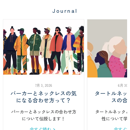
Journal
7月 3, 2026
6月 30,
パーカーとネックレスの気
タートルネッ
になる合わせ方って？
スの合
パーカーとネックレスの合わせ方
タートルネックと
について伝授します！
性について学
今すぐ読む
今すぐ