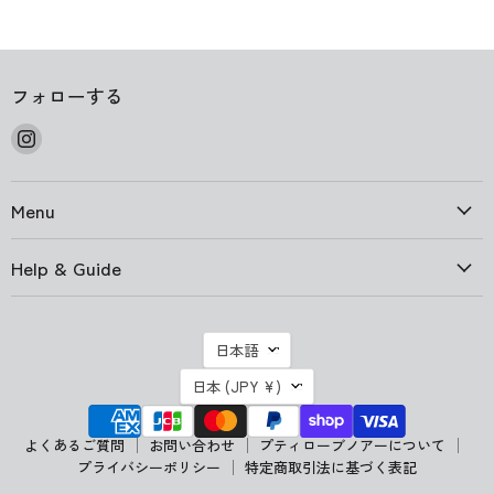
フォローする
Instagram
で
見
Menu
つ
け
て
Help & Guide
く
だ
さ
言
日本語
い
語
国
日本
(JPY ¥)
よくあるご質問
お問い合わせ
プティローブノアーについて
プライバシーポリシー
特定商取引法に基づく表記