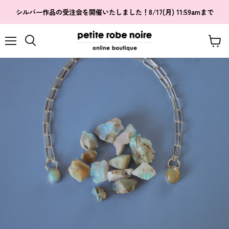
シルバー作品の受注会を開催いたしました！8/17(月) 11:59amまで
メ
カ
検
ニ
ー
索
ュ
ト
す
ー
を
る
見
る