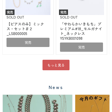
完売
完売
【ピ
「や
SOLD OUT
SOLD OUT
ア
わ
【ピアスのみ】ミック
「やわらかいきもち」プ
ス
ら
ス・セット＃２
レミアム#18_モルガナイ
の
か
み】
い
_LSB000005
ト_ネックレス
ミ
き
YSYKB001098
ッ
も
完売
ク
ち」
完売
ス・
プ
セ
レ
ッ
ミ
ト
ア
＃
ム
もっと見る
２
#18_
_LSB000005
モ
ル
ガ
ナ
News
イ
ト
_
ネ
ッ
ク