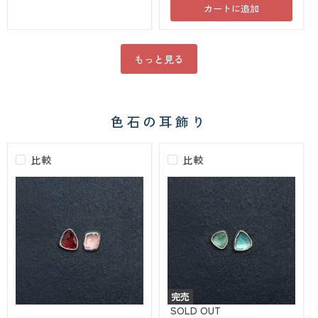
付
カートに追加
ネ
け
ッ
セ
ク
ッ
レ
ト
ス
もっと見る
LYR000006
（シ
ル
バ
ー）
NK000001
色石の耳飾り
比較
比較
完売
「変
「変
SOLD OUT