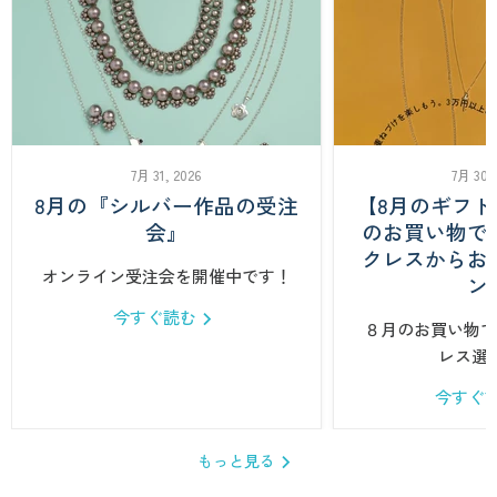
レ
ス
YSYKB001098
7月 31, 2026
7月 30,
8月の『シルバー作品の受注
【8月のギフ
会』
のお買い物で
クレスからお
オンライン受注会を開催中です！
ン
今すぐ読む
８月のお買い物で
レス選
今すぐ
もっと見る