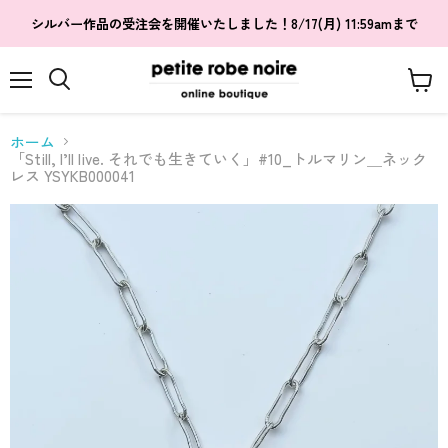
シルバー作品の受注会を開催いたしました！8/17(月) 11:59amまで
メ
カ
検
ニ
ー
索
ュ
ト
す
ホーム
ー
を
る
「Still, I’ll live. それでも生きていく」#10_トルマリン＿ネック
見
レス YSYKB000041
る