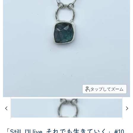
タップしてズーム
「Still, I’ll live. それでも生きていく」#10_