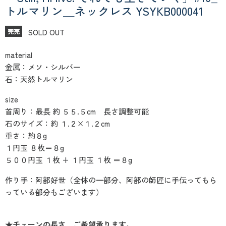
トルマリン＿ネックレス YSYKB000041
SOLD OUT
完売
material
金属：メソ・シルバー
石：天然トルマリン
size
首周り：最長 約 ５５.５cm 長さ調整可能
石のサイズ：約 １.２×１.２cm
重さ：約８g
１円玉 ８枚＝８g
５００円玉 １枚 + １円玉 １枚 ＝８g
作り手：阿部好世（全体の一部分、阿部の師匠に手伝ってもら
っている部分もございます）
★チェーンの長さ、ご希望承ります。