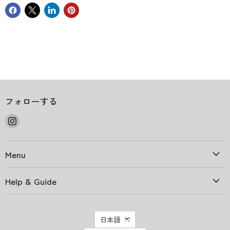
フォローする
Instagram
で
見
Menu
つ
け
て
Help & Guide
く
だ
さ
言
日本語
い