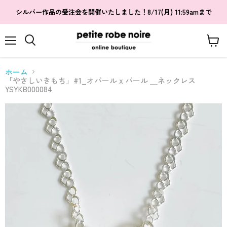
シルバー作品の受注会を開催いたしました！8/17(月) 11:59amまで
メ
カ
検
ニ
ー
索
ュ
ト
す
ホーム
ー
を
る
「やさしいきもち」#1_オパール x パール ＿ネックレス
見
YSYKB000084
る