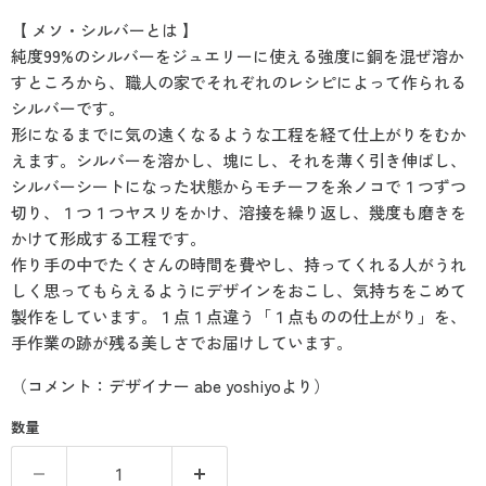
【 メソ・シルバーとは 】
純度99%のシルバーをジュエリーに使える強度に銅を混ぜ溶か
すところから、職人の家でそれぞれのレシピによって作られる
シルバーです。
形になるまでに気の遠くなるような工程を経て仕上がりをむか
えます。シルバーを溶かし、塊にし、それを薄く引き伸ばし、
シルバーシートになった状態からモチーフを糸ノコで１つずつ
切り、１つ１つヤスリをかけ、溶接を繰り返し、幾度も磨きを
かけて形成する工程です。
作り手の中でたくさんの時間を費やし、持ってくれる人がうれ
しく思ってもらえるようにデザインをおこし、気持ちをこめて
製作をしています。１点１点違う「１点ものの仕上がり」を、
手作業の跡が残る美しさでお届けしています。
（コメント：デザイナー abe yoshiyoより）
数量