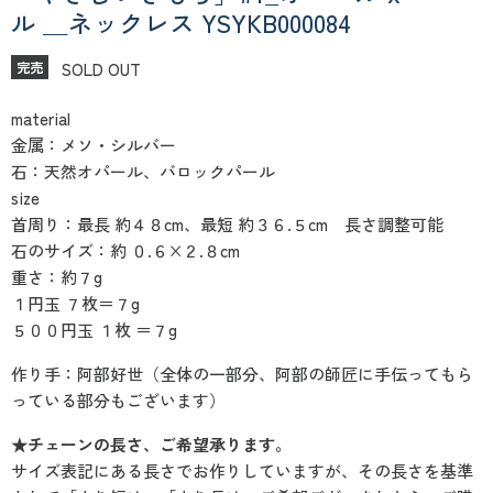
ル ＿ネックレス YSYKB000084
SOLD OUT
完売
material
金属：メソ・シルバー
石：天然オパール、バロックパール
size
首周り：最長 約４８cm、最短 約３６.５cm 長さ調整可能
石のサイズ：約 ０.６×２.８cm
重さ：約７g
１円玉 ７枚＝７g
５００円玉 １枚 ＝７g
作り手：阿部好世（全体の一部分、阿部の師匠に手伝ってもら
っている部分もございます）
★チェーンの長さ、ご希望承ります。
サイズ表記にある長さでお作りしていますが、その長さを基準