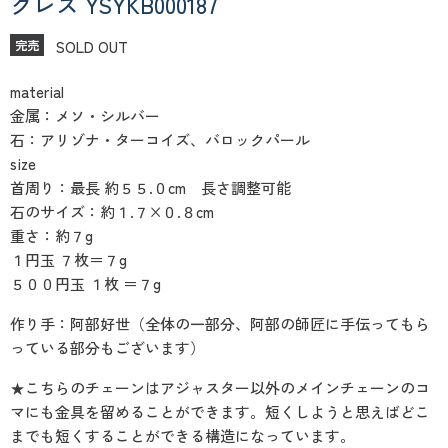
クレス YSYKB000187
SOLD OUT
完売
material
金属：メソ・シルバー
石：アリゾナ・ターコイズ、バロックパール
size
首周り：最長 約５５.０cm 長さ調整可能
石のサイズ：約１.７×０.８cm
重さ：約７g
１円玉 ７枚＝７g
５００円玉 １枚 ＝７g
作り手：阿部好世（全体の一部分、阿部の師匠に手伝ってもら
っている部分もございます）
★こちらのチェーンはアジャスター以外のメインチェーンのコ
マにも金具を留めることができます。短くしようと思えばどこ
までも短くすることができる構造になっています。