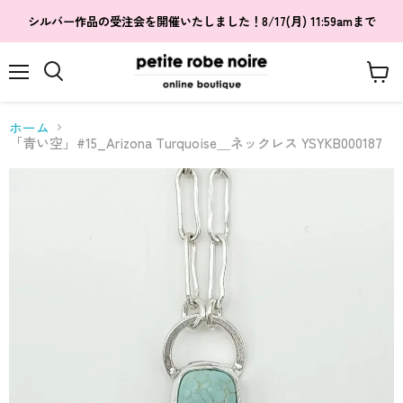
シルバー作品の受注会を開催いたしました！8/17(月) 11:59amまで
メ
カ
検
ニ
ー
索
ュ
ト
す
ホーム
ー
を
る
「青い空」#15_Arizona Turquoise＿ネックレス YSYKB000187
見
る