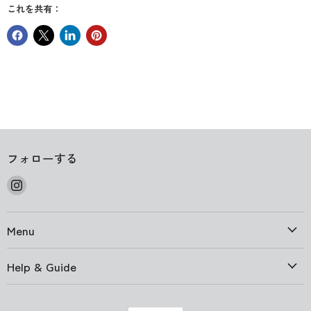
これを共有：
フォローする
Instagram
で
見
Menu
つ
け
て
Help & Guide
く
だ
さ