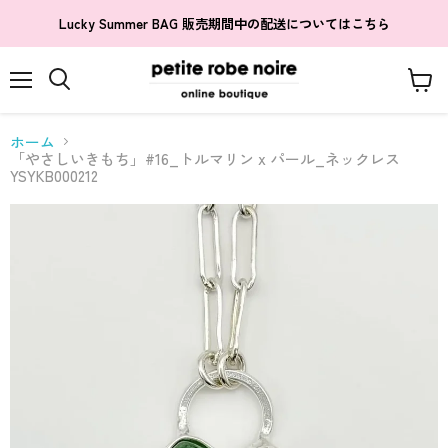
Lucky Summer BAG 販売期間中の配送についてはこちら
メ
カ
検
ニ
ー
索
ュ
ト
す
ホーム
ー
を
る
「やさしいきもち」#16_トルマリン x パール_ネックレス
見
YSYKB000212
る