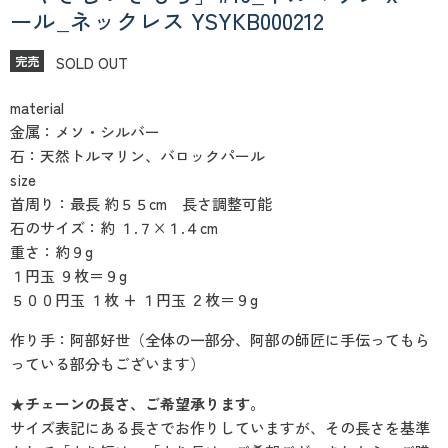
ール_ネックレス YSYKB000212
SOLD OUT
完売
material
金属：メソ・シルバー
石：天然トルマリン、バロックパール
size
首周り：最長 約５５cm 長さ調整可能
石のサイズ：約 １.７×１.４cm
重さ：約９g
１円玉 ９枚＝９g
５００円玉 １枚 + １円玉 ２枚＝９g
作り手：阿部好世（全体の一部分、阿部の師匠に手伝ってもら
っている部分もございます）
★
チェーンの長さ、ご希望承ります。
サイズ表記にある長さでお作りしていますが、その長さを基準