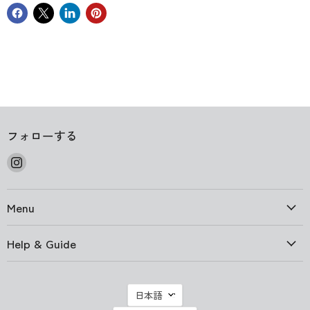
フォローする
Instagram
で
見
Menu
つ
け
て
Help & Guide
く
だ
さ
言
日本語
い