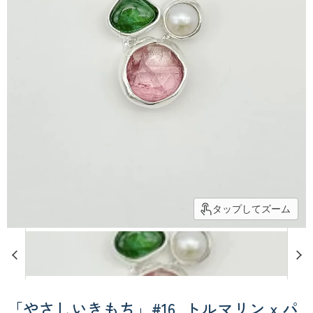
タップしてズーム
「やさしいきもち」#16_トルマリン x パ