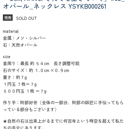
オパール_ネックレス YSYKB000261
SOLD OUT
完売
material
金属：メソ・シルバー
石：天然オパール
size
首周り：最長 約 ５４cm 長さ調整可能
石のサイズ：約 １.０cm ×０.９cm
重さ：約７g
１円玉 ７枚＝７g
５００円玉 １枚 ＝７g
作り手：阿部好世（全体の一部分、阿部の師匠に手伝ってもら
っている部分もございます）
★自然の石は出来上がるまでに何百年という時空を超えて私た
ちの手元にあります。