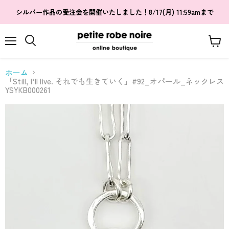
シルバー作品の受注会を開催いたしました！8/17(月) 11:59amまで
メ
カ
検
ニ
ー
索
ュ
ト
す
ホーム
ー
を
る
「Still, I’ll live. それでも生きていく」#92_オパール_ネックレス
見
YSYKB000261
る