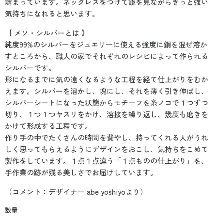
詰まっています。ネックレスをつけて鏡を見ながらきっと強い
気持ちになれると思います。
【 メソ・シルバーとは 】
純度99%のシルバーをジュエリーに使える強度に銅を混ぜ溶か
すところから、職人の家でそれぞれのレシピによって作られる
シルバーです。
形になるまでに気の遠くなるような工程を経て仕上がりをむか
えます。シルバーを溶かし、塊にし、それを薄く引き伸ばし、
シルバーシートになった状態からモチーフを糸ノコで１つずつ
切り、１つ１つヤスリをかけ、溶接を繰り返し、幾度も磨きを
かけて形成する工程です。
作り手の中でたくさんの時間を費やし、持ってくれる人がうれ
しく思ってもらえるようにデザインをおこし、気持ちをこめて
製作をしています。１点１点違う「１点ものの仕上がり」を、
手作業の跡が残る美しさでお届けしています。
（コメント：デザイナー abe yoshiyoより）
数量