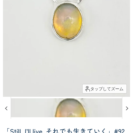
タップしてズーム
「Still, I’ll live. それでも生きていく」#92_