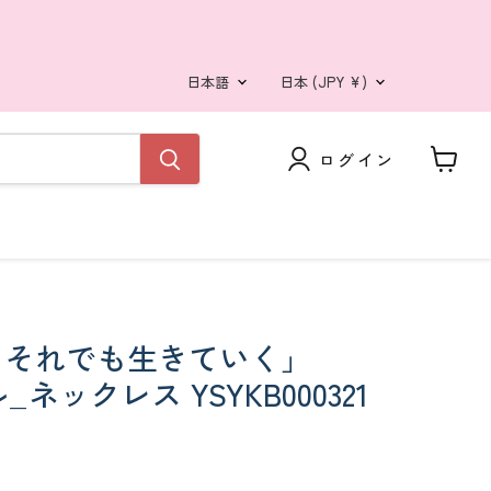
言
国
日本語
日本
(JPY ¥)
語
ログイン
カ
ー
ト
を
見
る
l live. それでも生きていく」
_ネックレス YSYKB000321