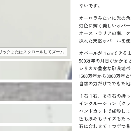
幸いです。
オーロラみたいに光の角
虹色に輝く美しいオパー
オーストラリアの南、ク
採れた天然オパールを使
オパールが１cmできる
リックまたはスクロールしてズーム
500万年の月日がかかる
シリカが豊富な砂漠地帯
1500万年から3000万
自然の力だけでできた地
１石１石、その石の持っ
インクルージョン（クラ
ハンドカットで成形しま
色も厚みもサイズもたっ
石に合わせて１つずつ昔