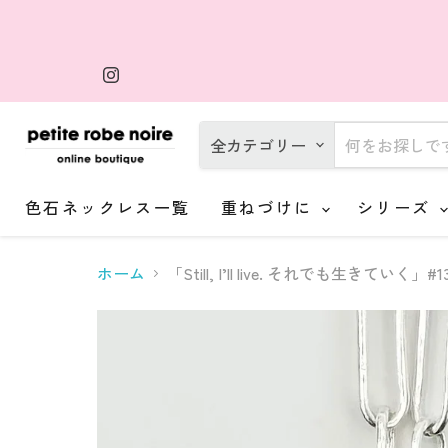
Instagram
で
見
つ
け
全カテゴリー
て
く
だ
さ
色石ネックレス一覧
重ねづけに
シリーズ
い
ホーム
「Still, I’ll live. それでも生きていく