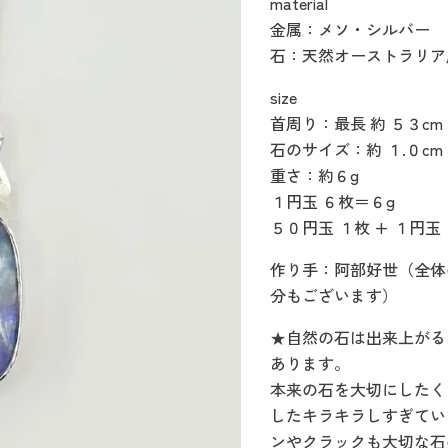
material
金属：メソ・シルバー
石：天然オーストラリア
size
首周り：最長 約 ５３c
石のサイズ：約 １.０cm 
重さ：約６g
１円玉 ６枚＝６g
５０円玉 １枚 + １円玉
作り手：阿部好世（全体
分もございます）
★自然の石は出来上がる
あります。
本来の石を大切にしたく
したキラキラしすぎてい
ンやクラックも大切な石