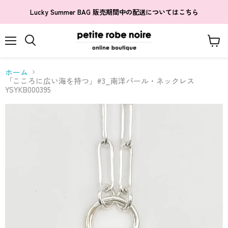
Lucky Summer BAG 販売期間中の配送についてはこちら
メ
カ
検
ニ
ー
索
ュ
ト
す
ホーム
ー
を
る
「こころに広い海を持つ」#3_南洋パール・ネックレス
見
YSYKB000395
る