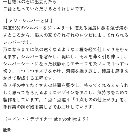
一目惚れの石に出会えたら
ご縁と思っていただけるとうれしいです。
【 メソ・シルバーとは 】
純度99%のシルバーをジュエリーに使える強度に銅を混ぜ溶か
すところから、職人の家でそれぞれのレシピによって作られる
シルバーです。
形になるまでに気の遠くなるような工程を経て仕上がりをむか
えます。シルバーを溶かし、塊にし、それを薄く引き伸ばし、
シルバーシートになった状態からモチーフを糸ノコで１つずつ
切り、１つ１つヤスリをかけ、溶接を繰り返し、幾度も磨きを
かけて形成する工程です。
作り手の中でたくさんの時間を費やし、持ってくれる人がうれ
しく思ってもらえるようにデザインをおこし、気持ちをこめて
製作をしています。１点１点違う「１点ものの仕上がり」を、
手作業の跡が残る美しさでお届けしています。
（コメント：デザイナー abe yoshiyoより）
数量