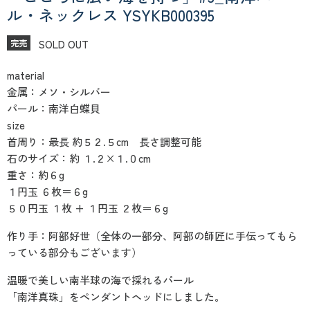
ル・ネックレス YSYKB000395
SOLD OUT
完売
material
金属：メソ・シルバー
パール：南洋白蝶貝
size
首周り：最長 約５２.５cm 長さ調整可能
石のサイズ：約 １.２×１.０cm
重さ：約６g
１円玉 ６枚＝６g
５０円玉 １枚 + １円玉 ２枚＝６g
作り手：阿部好世（全体の一部分、阿部の師匠に手伝ってもら
っている部分もございます）
温暖で美しい南半球の海で採れるパール
「南洋真珠」をペンダントヘッドにしました。