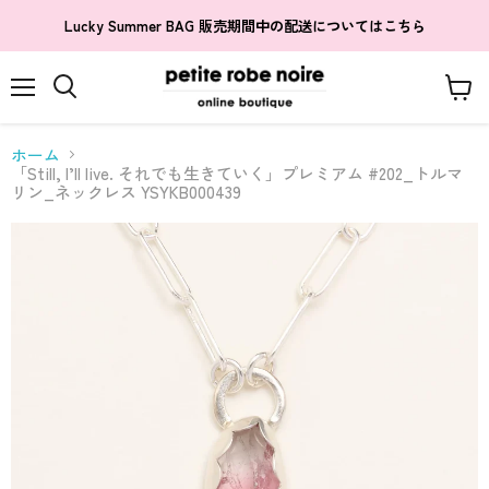
Lucky Summer BAG 販売期間中の配送についてはこちら
メ
カ
検
ニ
ー
索
ュ
ト
す
ホーム
ー
を
る
「Still, I’ll live. それでも生きていく」プレミアム #202_トルマ
見
リン_ネックレス YSYKB000439
る