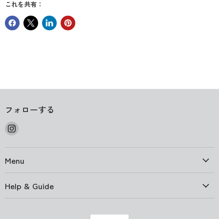
これを共有：
フォローする
Instagram
で
見
Menu
つ
け
て
Help & Guide
く
だ
さ