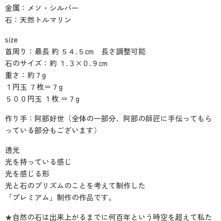
金属：メソ・シルバー
石：天然トルマリン
size
首周り：最長 約 ５４.５cm 長さ調整可能
石のサイズ：約 １.３×０.９cm
重さ：約７g
１円玉 ７枚＝７g
５００円玉 １枚 ＝７g
作り手：阿部好世（全体の一部分、阿部の師匠に手伝ってもら
っている部分もございます）
透光
光を持っている感じ
光を感じる形
光と石のプリズムのことを考えて制作した
「プレミアム」制作の作品です。
★自然の石は出来上がるまでに何百年という時空を超えて私た