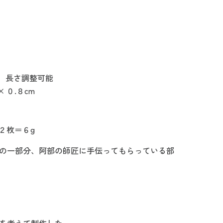
m 長さ調整可能
 ０.８cm
 ２枚＝６g
の一部分、阿部の師匠に手伝ってもらっている部
クリックまたはスクロールしてズーム