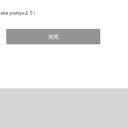
e yoshiyoより）
完売