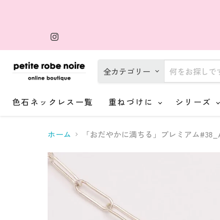
Instagram
で
見
つ
け
全カテゴリー
て
く
だ
さ
色石ネックレス一覧
重ねづけに
シリーズ
い
ホーム
「おだやかに満ちる」プレミアム#38_Aqua