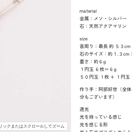
material
金属：メソ・シルバー
石：天然アクアマリン
size
首周り：最長 約 ５３c
石のサイズ：約１.３cm ×
重さ：約６g
１円玉 ６枚＝６g
５０円玉 １枚 + １円玉
作り手：阿部好世（全体
分もございます）
透光
光を持っている感じ
光を感じる形
リックまたはスクロールしてズーム