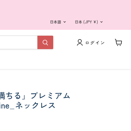
言
国
日本語
日本
(JPY ¥)
語
ログイン
カ
ー
ト
を
見
る
満ちる」プレミアム
arine_ネックレス