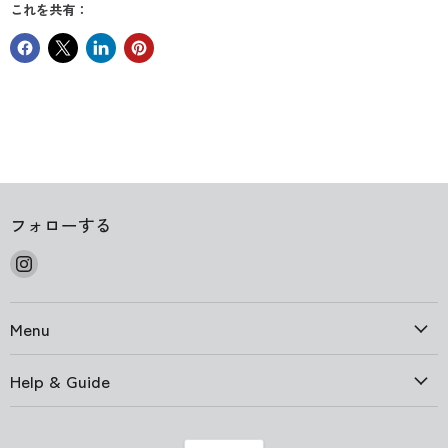
これを共有：
フォローする
Instagram
で
見
Menu
つ
け
て
Help & Guide
く
だ
さ