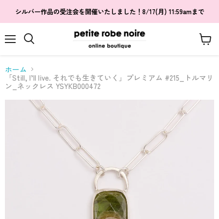
シルバー作品の受注会を開催いたしました！8/17(月) 11:59amまで
メ
カ
検
ニ
ー
索
ュ
ト
す
ホーム
ー
を
る
「Still, I’ll live. それでも生きていく」プレミアム #215_トルマリ
見
ン_ネックレス YSYKB000472
る