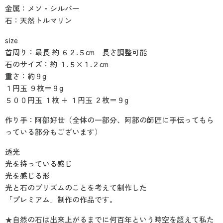
金属：メソ・シルバー
石：天然トルマリン
size
首周り：最長 約 ６２.５cm 長さ調整可能
石のサイズ：約 １.５×１.２cm
重さ：約９g
１円玉 ９枚＝９g
５００円玉 １枚 + １円玉 ２枚＝９g
作り手：阿部好世（全体の一部分、阿部の師匠に手伝ってもら
っている部分もございます）
透光
光を持っている感じ
光を感じる形
光と石のプリズムのことを考えて制作した
「プレミアム」制作の作品です。
★自然の石は出来上がるまでに何百年という時空を超えて私た