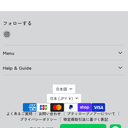
フォローする
Instagram
で
見
Menu
つ
け
て
Help & Guide
く
だ
さ
言
日本語
い
語
国
日本
(JPY ¥)
よくあるご質問
お問い合わせ
プティローブノアーについて
プライバシーポリシー
特定商取引法に基づく表記