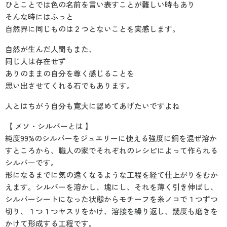
ひとことでは色の名前を言い表すことが難しい時もあり
そんな時にはふっと
自然界に同じものは２つとないことを実感します。
自然が生んだ人間もまた、
同じ人は存在せず
ありのままの自分を尊く感じることを
思い出させてくれる石でもあります。
人とはちがう自分も寛大に認めてあげたいですよね
【 メソ・シルバーとは 】
純度99%のシルバーをジュエリーに使える強度に銅を混ぜ溶か
すところから、職人の家でそれぞれのレシピによって作られる
シルバーです。
形になるまでに気の遠くなるような工程を経て仕上がりをむか
えます。シルバーを溶かし、塊にし、それを薄く引き伸ばし、
シルバーシートになった状態からモチーフを糸ノコで１つずつ
切り、１つ１つヤスリをかけ、溶接を繰り返し、幾度も磨きを
かけて形成する工程です。