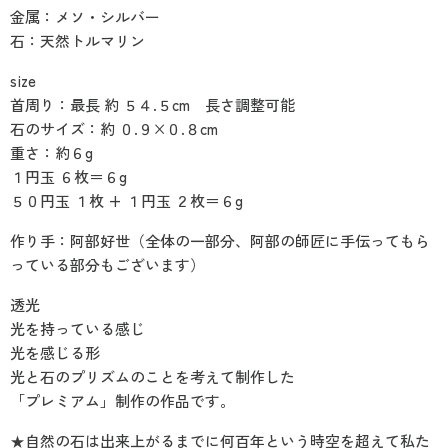
金属：メソ・シルバー
石：天然トルマリン
size
首周り：最長 約 ５４.５cm 長さ調整可能
石のサイズ：約 ０.９×０.８cm
重さ：約６g
１円玉 ６枚＝６g
５０円玉 １枚 + １円玉 ２枚＝６g
作り手：阿部好世（全体の一部分、阿部の師匠に手伝ってもら
っている部分もございます）
透光
光を持っている感じ
光を感じる形
光と石のプリズムのことを考えて制作した
「プレミアム」制作の作品です。
★自然の石は出来上がるまでに何百年という時空を超えて私た