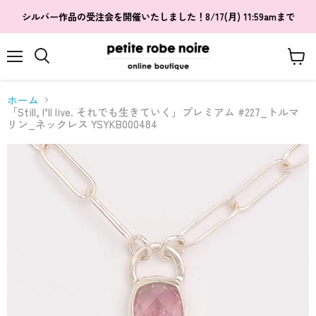
シルバー作品の受注会を開催いたしました！8/17(月) 11:59amまで
メ
カ
検
ニ
ー
索
ュ
ト
す
ホーム
ー
を
る
「Still, I’ll live. それでも生きていく」プレミアム #227_トルマ
見
リン_ネックレス YSYKB000484
る