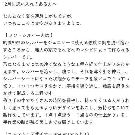
12月に思い入れのある方へ
なんとなく夏を連想しがちですが、
いつもこころは青空がありますように。
【 メソ・シルバーとは 】
純度99%のシルバーをジュエリーに使える強度に銅を混ぜ溶か
すところから、職人の家でそれぞれのレシピによって作られる
シルバーです。
形になるまでに気の遠くなるような工程を経て仕上がりをむか
えます。シルバーを溶かし、塊にし、それを薄く引き伸ばし、
シルバーシートになった状態からモチーフを糸ノコで１つずつ
切り、１つ１つヤスリをかけ、溶接を繰り返し、幾度も磨きを
かけて形成する工程です。
作り手の中でたくさんの時間を費やし、持ってくれる人がうれ
しく思ってもらえるようにデザインをおこし、気持ちをこめて
製作をしています。１点１点違う「１点ものの仕上がり」を、
手作業の跡が残る美しさでお届けしています。
（コメント：デザイナー abe yoshiyoより）