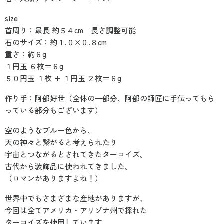
size
首周り：最長 約５４cm 長さ調整可能
石のサイズ：約１.０×０.８cm
重さ：約６g
１円玉 ６枚＝６g
５０円玉 １枚 + １円玉 ２枚＝６g
作り手：阿部好世（全体の一部分、阿部の師匠に手伝ってもら
っている部分もございます）
空のようなブルー色から、
天の神々と繋がると考えられたり
宇宙とつながるとされてきたターコイズ。
古代から装飾品に使われてきました。
（ロマンがありますよね！）
世界中でもさまざまな産地がありますが、
今回は全てアメリカ・アリゾナ州で採れた
ターコイズを使用しています。