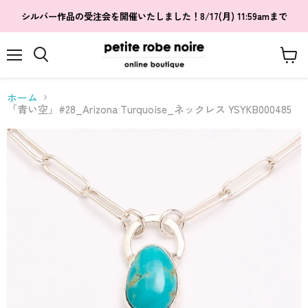
シルバー作品の受注会を開催いたしました！8/17(月) 11:59amまで
メ
カ
検
ニ
ー
索
ュ
ト
す
ホーム
ー
を
る
「青い空」#28_Arizona Turquoise_ネックレス YSYKB000485
見
る