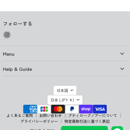
フォローする
Instagram
で
見
Menu
つ
け
て
Help & Guide
く
だ
さ
言
日本語
い
語
国
日本
(JPY ¥)
よくあるご質問
お問い合わせ
プティローブノアーについて
プライバシーポリシー
特定商取引法に基づく表記