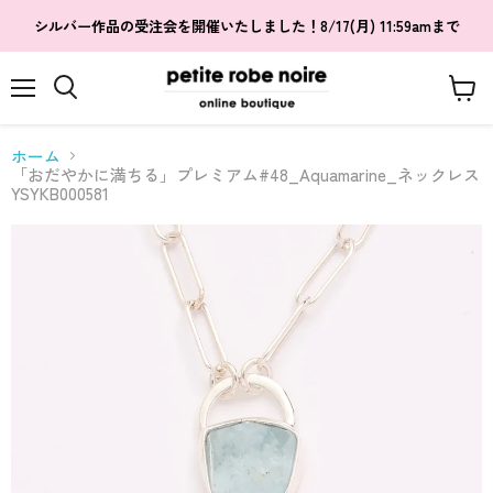
シルバー作品の受注会を開催いたしました！8/17(月) 11:59amまで
メ
カ
検
ニ
ー
索
ュ
ト
す
ホーム
ー
を
る
「おだやかに満ちる」プレミアム#48_Aquamarine_ネックレス
見
YSYKB000581
る