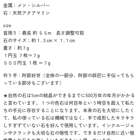
金属：メソ・シルバー
石：天然アクアマリン
size
首周り：最長 約 ５５m 長さ調整可能
石のサイズ：約１.３cm × １.１cm
重さ：約７g
１円玉 ７枚＝７g
５００円玉 １枚 ＝７g
作り手：阿部好世（全体の一部分、阿部の師匠に手伝ってもら
っている部分もございます）
★自然の石は1cmの結晶ができるまでに500万年の年月がかかる
と言わています。１つの色石は何百年という時空を超えて私た
ちの手元に存在することになります。本来の石を大切にしたく
て、私の使っている石は機械ではなく、手で成形したキラキラ
しすぎずていない石を好んで使用しています。インクルージョ
ンやクラックも大切な石の個性です。できるだけ自然に近い個