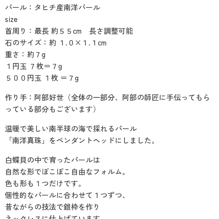
パール：タヒチ産南洋パール
size
首周り：最長 約５５cm 長さ調整可能
石のサイズ：約 １.０×１.１cm
重さ：約７g
１円玉 ７枚＝７g
５００円玉 １枚 ＝７g
作り手：阿部好世（全体の一部分、阿部の師匠に手伝ってもら
っている部分もございます）
温暖で美しい南半球の海で採れるパール
「南洋真珠」をペンダントヘッドにしました。
白蝶貝の中で育ったパールは
自然な形でぼこぼこ自由なフォルム。
色も形も１つだけです。
個性的なパールに合わせて１つずつ、
昔ながらの技法で銀枠を作り
ネックレスに仕上げています。