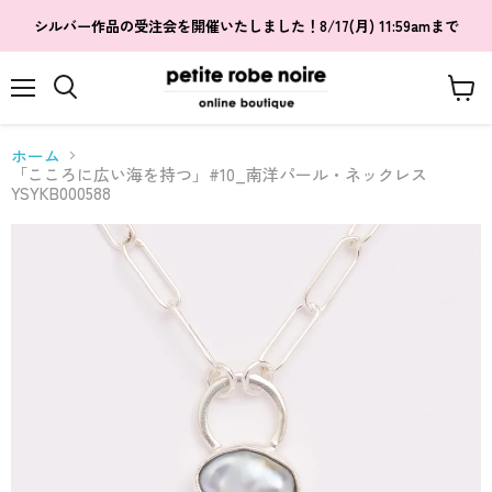
シルバー作品の受注会を開催いたしました！8/17(月) 11:59amまで
メ
カ
検
ニ
ー
索
ュ
ト
す
ホーム
ー
を
る
「こころに広い海を持つ」#10_南洋パール・ネックレス
見
YSYKB000588
る