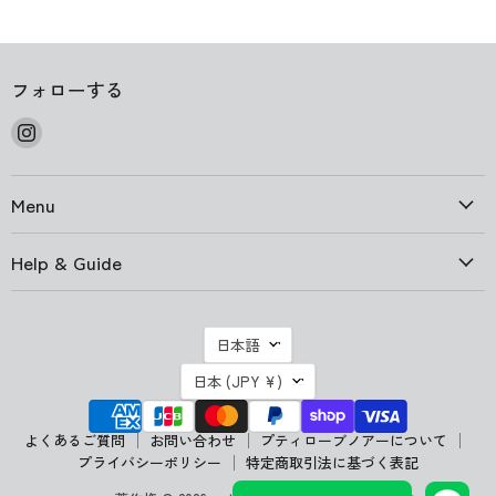
フォローする
Instagram
で
見
Menu
つ
け
て
Help & Guide
く
だ
さ
言
日本語
い
語
国
日本
(JPY ¥)
よくあるご質問
お問い合わせ
プティローブノアーについて
プライバシーポリシー
特定商取引法に基づく表記