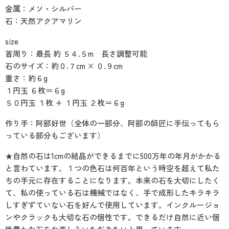
金属：メソ・シルバー
石：天然アクアマリン
size
首周り：最長 約 ５４.５m 長さ調整可能
石のサイズ：約０.７cm × ０.９cm
重さ：約６g
１円玉 ６枚＝６g
５０円玉 １枚 + １円玉 ２枚＝６g
作り手：阿部好世（全体の一部分、阿部の師匠に手伝ってもら
っている部分もございます）
★自然の石は1cmの結晶ができるまでに500万年の年月がかかる
と言わています。１つの色石は何百年という時空を超えて私た
ちの手元に存在することになります。本来の石を大切にしたく
て、私の使っている石は機械ではなく、手で成形したキラキラ
しすぎずていない石を好んで使用しています。インクルージョ
ンやクラックも大切な石の個性です。できるだけ自然に近い個