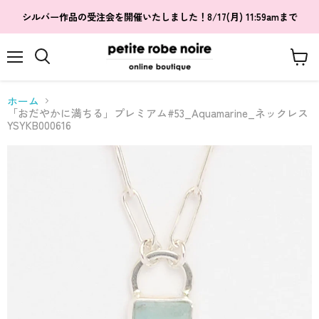
シルバー作品の受注会を開催いたしました！8/17(月) 11:59amまで
メ
カ
検
ニ
ー
索
ュ
ト
す
ホーム
ー
を
る
「おだやかに満ちる」プレミアム#53_Aquamarine_ネックレス
見
YSYKB000616
る