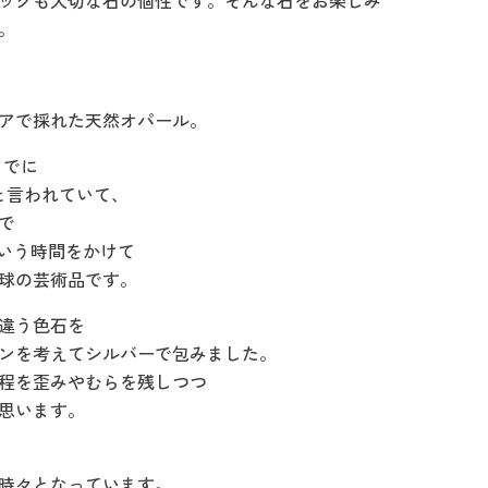
ックも大切な石の個性です。そんな石をお楽しみ
。
アで採れた天然オパール。
までに
と言われていて、
で
年という時間をかけて
球の芸術品です。
違う色石を
ンを考えてシルバーで包みました。
程を歪みやむらを残しつつ
思います。
時々となっています。