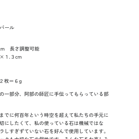
パール
５cm 長さ調整可能
×１.３cm
 ２枚＝６g
の一部分、阿部の師匠に手伝ってもらっている部
までに何百年という時空を超えて私たちの手元に
切にしたくて、私の使っている石は機械ではな
ラしすぎずていない石を好んで使用しています。
クリックまたはスクロールしてズーム