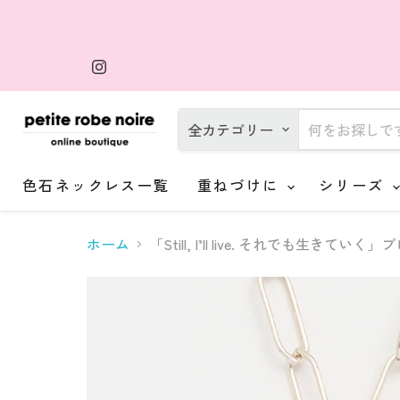
Instagram
で
見
つ
け
全カテゴリー
て
く
だ
さ
色石ネックレス一覧
重ねづけに
シリーズ
い
ホーム
「Still, I’ll live. それでも生きてい