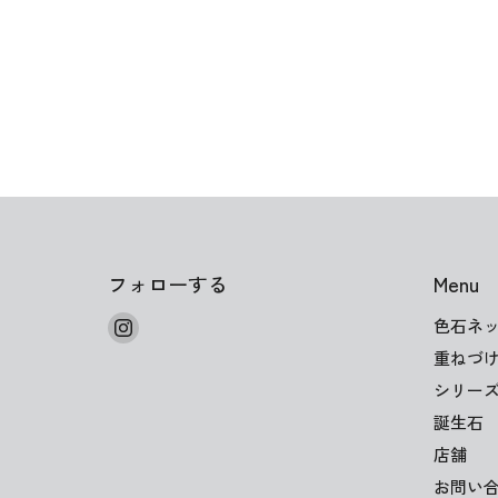
フォローする
Menu
Instagram
色石ネ
で
重ねづ
見
シリー
つ
誕生石
け
店舗
て
く
お問い