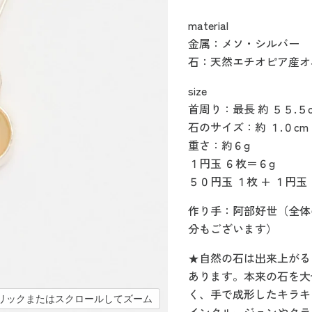
material
金属：メソ・シルバー
石：天然エチオピア産オ
size
首周り：最長 約 ５５.
石のサイズ：約 １.０cm 
重さ：約６g
１円玉 ６枚＝６g
５０円玉 １枚 + １円玉
作り手：阿部好世（全体
分もございます）
★自然の石は出来上がる
あります。本来の石を大
く、手で成形したキラキ
リックまたはスクロールしてズーム