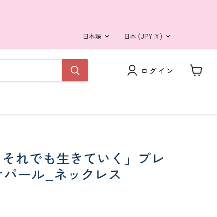
言
国
日本語
日本
(JPY ¥)
語
ログイン
カ
ー
ト
を
見
る
ll live. それでも生きていく」プレ
0 オパール_ネックレス