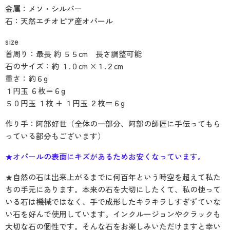
金属：メソ・シルバー
石：天然エチオピア産オパール
size
首周り：最長 約 ５５cm 長さ調整可能
石のサイズ：約 １.０cm ×１.２cm
重さ：約６g
１円玉 ６枚＝６g
５０円玉 １枚 + １円玉 ２枚＝６g
作り手：阿部好世（全体の一部分、阿部の師匠に手伝ってもら
っている部分もございます）
★オパールの表面にキズがあるためお安くなっています。
★自然の石は出来上がるまでに何百年という時空を超えて私た
ちの手元にあります。本来の石を大切にしたくて、私の使って
いる石は機械ではなく、手で成形したキラキラしすぎずていな
い石を好んで使用しています。インクルージョンやクラックも
大切な石の個性です。そんな石をお楽しみいただけますと幸い