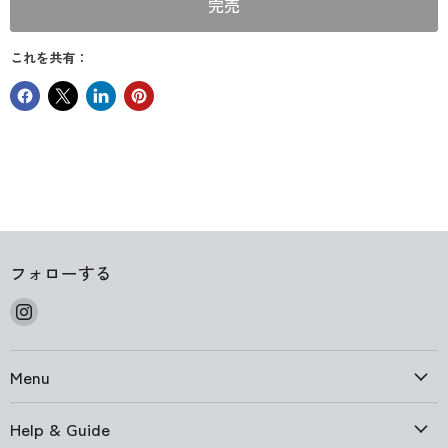
完売
これを共有：
フォローする
Instagram
で
見
Menu
つ
け
て
Help & Guide
く