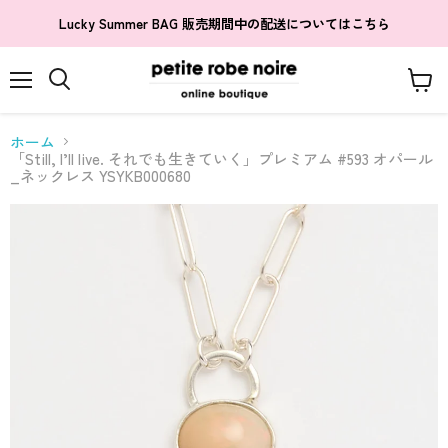
Lucky Summer BAG 販売期間中の配送についてはこちら
メ
カ
検
ニ
ー
索
ュ
ト
す
ホーム
ー
を
る
「Still, I’ll live. それでも生きていく」プレミアム #593 オパール
見
_ネックレス YSYKB000680
る